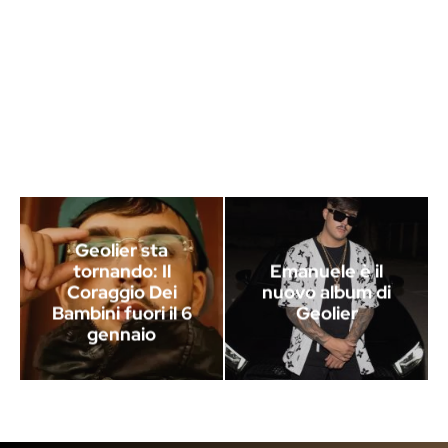
Geolier sta
tornando: Il
Emanuele è il
Coraggio Dei
nuovo album di
Bambini fuori il 6
Geolier
gennaio