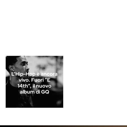
L’Hip-Hop è ancora
vivo. Fuori “E
14th”, il nuovo
album di GQ