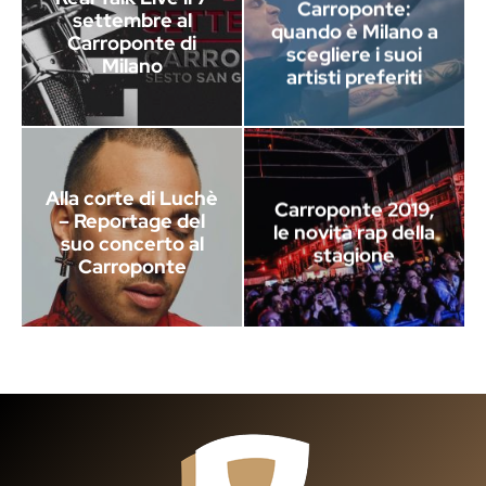
Carroponte:
settembre al
quando è Milano a
Carroponte di
scegliere i suoi
Milano
artisti preferiti
Alla corte di Luchè
Carroponte 2019,
– Reportage del
le novità rap della
suo concerto al
stagione
Carroponte