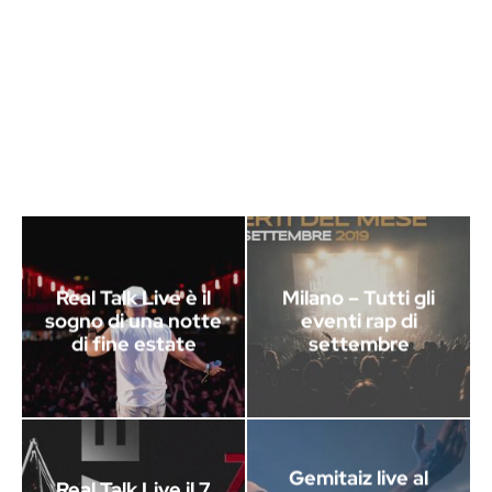
Real Talk Live è il
Milano – Tutti gli
sogno di una notte
eventi rap di
di fine estate
settembre
Gemitaiz live al
Real Talk Live il 7