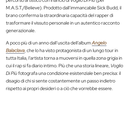
percorso artistico con il lancio di
Voglio Di Più
(per
M.A.S.T./Believe). Prodotto dall’immancabile Sick Budd, il
brano conferma la straordinaria capacità del rapper di
trasformare il vissuto personale in un autentico racconto
generazionale.
A poco più di un anno dall’uscita dell’album
Angelo
Balaclava
, che lo ha visto protagonista di un lungo tour in
tutta Italia, l’artista torna a muoversi in quella zona grigia in
cui il rap si fa diario intimo. Più che una storia lineare,
Voglio
Di Più
fotografa una condizione esistenziale ben precisa: il
disagio di chi si sente costantemente un passo indietro
rispetto ai propri desideri o a ciò che vorrebbe essere.