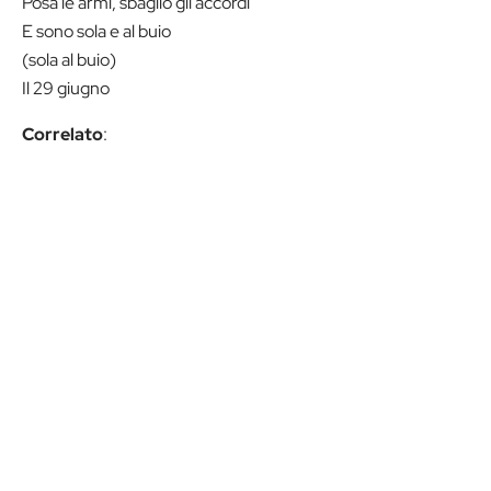
Posa le armi, sbaglio gli accordi
E sono sola e al buio
(sola al buio)
Il 29 giugno
Correlato
: