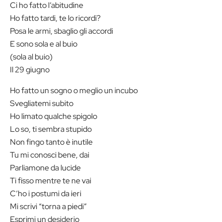
Ci ho fatto l’abitudine
Ho fatto tardi, te lo ricordi?
Posa le armi, sbaglio gli accordi
E sono sola e al buio
(sola al buio)
Il 29 giugno
Ho fatto un sogno o meglio un incubo
Svegliatemi subito
Ho limato qualche spigolo
Lo so, ti sembra stupido
Non fingo tanto è inutile
Tu mi conosci bene, dai
Parliamone da lucide
Ti fisso mentre te ne vai
C’ho i postumi da ieri
Mi scrivi “torna a piedi”
Esprimi un desiderio