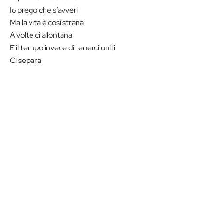
Io prego che s’avveri
Ma la vita è così strana
A volte ci allontana
E il tempo invece di tenerci uniti
Ci separa