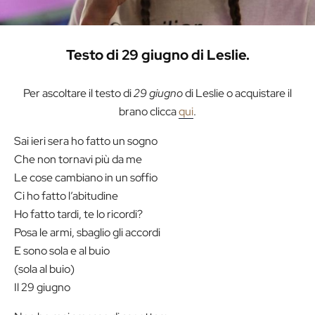
Testo di 29 giugno di Leslie.
Per ascoltare il testo di
29 giugno
di Leslie o acquistare il
brano clicca
qui
.
Sai ieri sera ho fatto un sogno
Che non tornavi più da me
Le cose cambiano in un soffio
Ci ho fatto l’abitudine
Ho fatto tardi, te lo ricordi?
Posa le armi, sbaglio gli accordi
E sono sola e al buio
(sola al buio)
Il 29 giugno