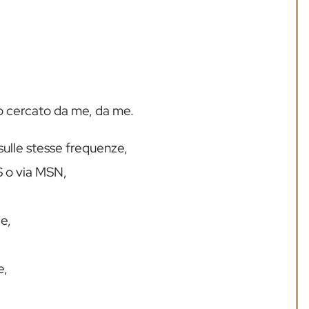
ho cercato da me, da me.
 sulle stesse frequenze,
S o via MSN,
de,
e,