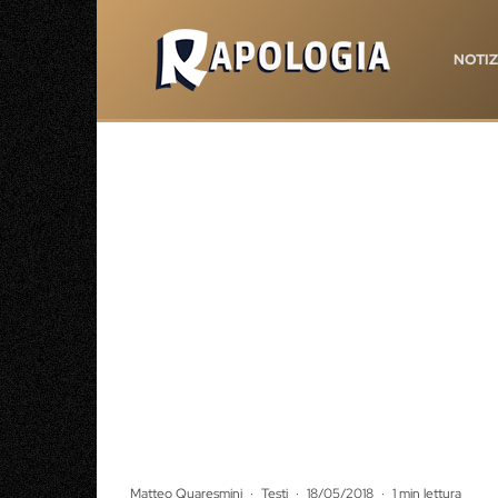
NOTIZ
Matteo Quaresmini
·
Testi
·
18/05/2018
·
1 min lettura