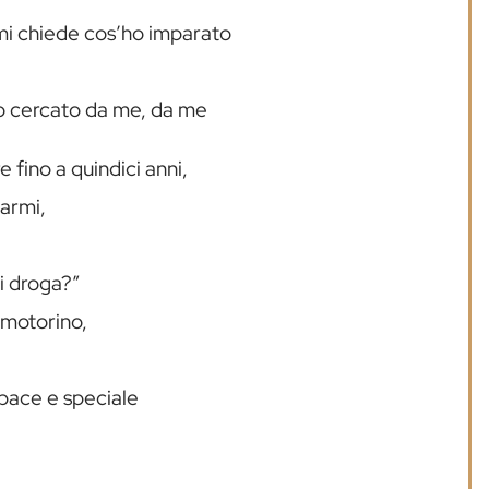
mi chiede cos’ho imparato
ho cercato da me, da me
 fino a quindici anni,
narmi,
Si droga?”
 motorino,
apace e speciale