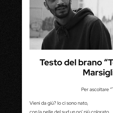
Testo del brano “
Marsigl
Per ascoltare 
Vieni da giù? Io ci sono nato,
con la pelle del sud un po’ più colorato,