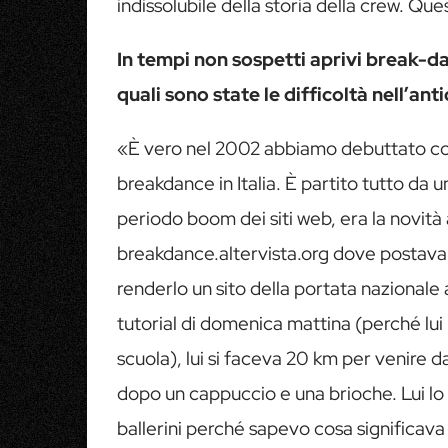
indissolubile della storia della crew. Qu
In tempi non sospetti aprivi break-d
quali sono state le difficoltà nell’ant
«È vero nel 2002 abbiamo debuttato con 
breakdance in Italia. È partito tutto da 
periodo boom dei siti web, era la novit
breakdance.altervista.org dove postava f
renderlo un sito della portata nazionale a
tutorial di domenica mattina (perché lui
scuola), lui si faceva 20 km per venire 
dopo un cappuccio e una brioche. Lui lo 
ballerini perché sapevo cosa significava 