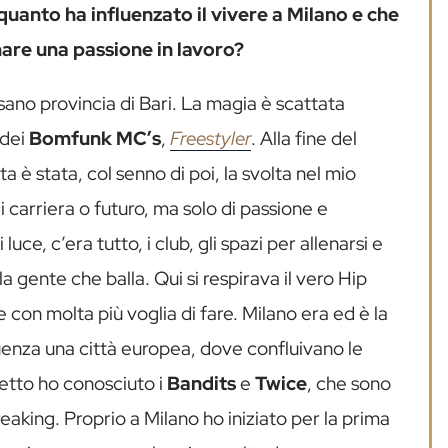
uanto ha influenzato il vivere a Milano e che
mare una passione in lavoro?
sano provincia di Bari. La magia è scattata
dei
Bomfunk MC’s
,
Freestyler
. Alla fine del
 è stata, col senno di poi, la svolta nel mio
i carriera o futuro, ma solo di passione e
ce, c’era tutto, i club, gli spazi per allenarsi e
a gente che balla. Qui si respirava il vero Hip
con molta più voglia di fare. Milano era ed è la
uenza una città europea, dove confluivano le
uretto ho conosciuto i
Bandits
e
Twice
, che sono
reaking. Proprio a Milano ho iniziato per la prima