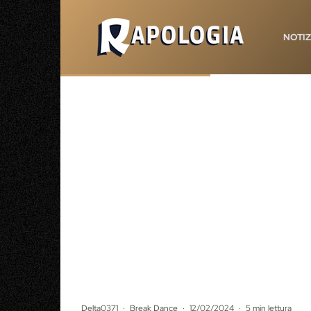
NOTIZ
Delta0371
·
Break Dance
·
12/02/2024
·
5 min lettura