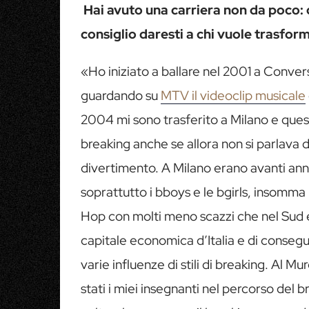
Hai avuto una carriera non da poco: q
consiglio daresti a chi vuole trasfor
«Ho iniziato a ballare nel 2001 a Conver
guardando su
MTV il videoclip musicale
2004 mi sono trasferito a Milano e questa
breaking anche se allora non si parlava d
divertimento. A Milano erano avanti anni lu
soprattutto i bboys e le bgirls, insomma l
Hop con molti meno scazzi che nel Sud e 
capitale economica d’Italia e di conseg
varie influenze di stili di breaking. Al M
stati i miei insegnanti nel percorso del b