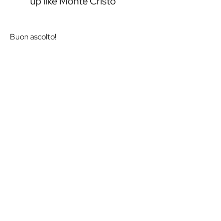
up like Monte Cristo
Buon ascolto!