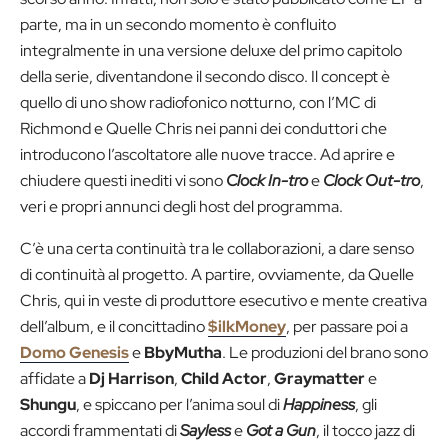
parte, ma in un secondo momento è confluito
integralmente in una versione deluxe del primo capitolo
della serie, diventandone il secondo disco. Il concept è
quello di uno show radiofonico notturno, con l’MC di
Richmond e Quelle Chris nei panni dei conduttori che
introducono l’ascoltatore alle nuove tracce. Ad aprire e
chiudere questi inediti vi sono
Clock
In-tro
e
Clock Out-tro
,
veri e propri annunci degli host del programma.
C’è una certa continuità tra le collaborazioni, a dare senso
di continuità al progetto. A partire, ovviamente, da Quelle
Chris, qui in veste di produttore esecutivo e mente creativa
dell’album, e il concittadino
$ilkMoney
, per passare poi a
Domo Genesis
e
BbyMutha
. Le produzioni del brano sono
affidate a
Dj Harrison
,
Child Actor
,
Graymatter
e
Shungu
, e spiccano per l’anima soul di
Happiness
, gli
accordi frammentati di
Sayless
e
Got a Gun
, il tocco jazz di