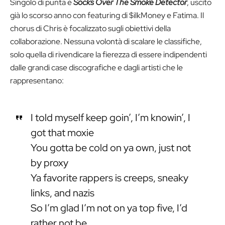
Singolo di punta è
Socks Over The Smoke Detector
, uscito
già lo scorso anno con featuring di $ilkMoney e Fatima. Il
chorus di Chris è focalizzato sugli obiettivi della
collaborazione. Nessuna volontà di scalare le classifiche,
solo quella di rivendicare la fierezza di essere indipendenti
dalle grandi case discografiche e dagli artisti che le
rappresentano:
I told myself keep goin’, I’m knowin’, I
got that moxie
You gotta be cold on ya own, just not
by proxy
Ya favorite rappers is creeps, sneaky
links, and nazis
So I’m glad I’m not on ya top five, I’d
rather not be