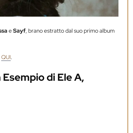
ssa
e
Sayf
, brano estratto dal suo primo album
a
QUI
.
n Esempio di Ele A,