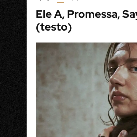
Ele A, Promessa, S
(testo)