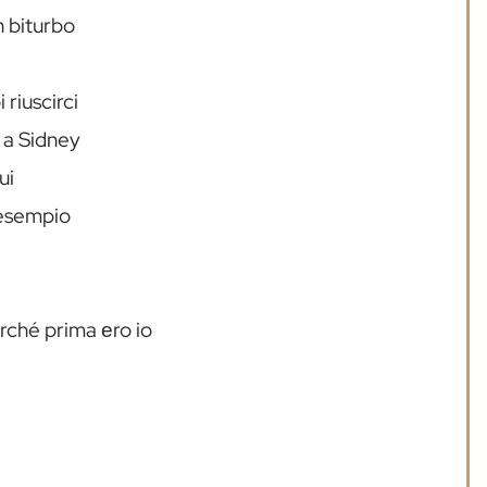
n biturbo
 riuscirci
 a Sidney
ui
 esempio
rché prima еro io