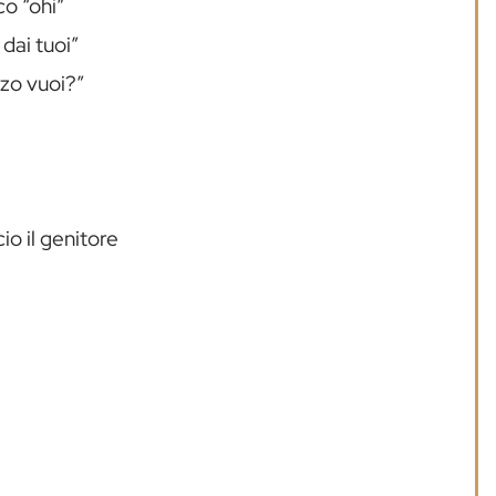
co “ohi”
 dai tuoi”
zzo vuoi?”
o il genitore