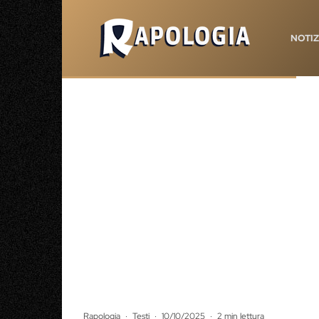
NOTIZ
Rapologia
·
Testi
·
10/10/2025
·
2 min lettura