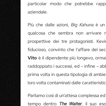
particolar modo che potrebbe rappre
aziendale.
Più che dalle azioni,
Big Kahuna
è un f
qualcosa che sembra non arrivare m
prospettive dei tre protagonisti. Ke
fiducioso, convinto che l’affare del se
Vito
è il dipendente più longevo, ormai
raddoppiato i successi, ed – infine – 
prima volta in questa tipologia di amb
loro volta contaminati dalle caratteristi
Parliamo così di un’attesa complessa ed 
tempo dentro
The Waiter
, il suo es