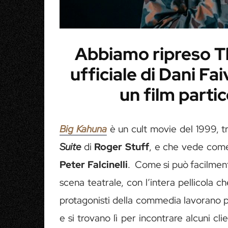
Abbiamo ripreso Th
ufficiale di Dani Fai
un film parti
Big Kahuna
è un cult movie del 1999, tr
Suite
di
Roger Stuff
, e che vede come
Peter Falcinelli
. Come si può facilment
scena teatrale, con l’intera pellicola che
protagonisti della commedia lavorano per
e si trovano lì per incontrare alcuni cli