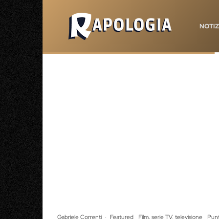
NOTIZ
Gabriele Correnti
·
Featured
Film, serie TV, televisione
Punti