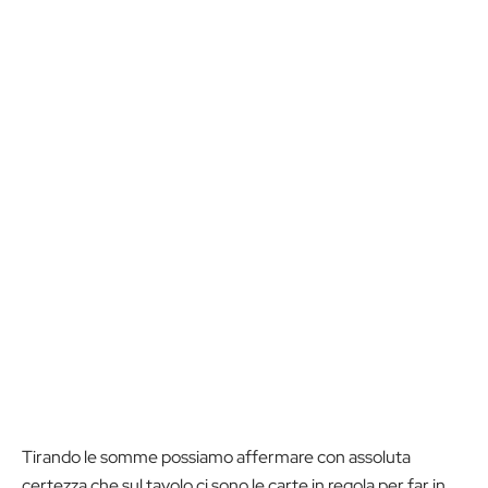
Tirando le somme possiamo affermare con assoluta
certezza che sul tavolo ci sono le carte in regola per far in