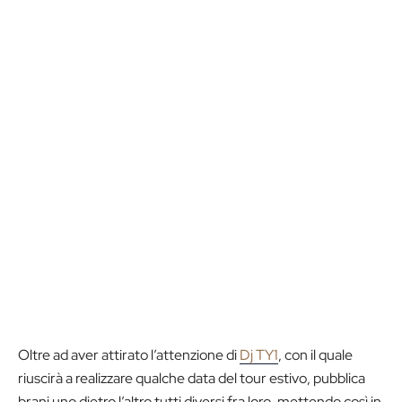
Oltre ad aver attirato l’attenzione di
Dj TY1
, con il quale
riuscirà a realizzare qualche data del tour estivo, pubblica
brani uno dietro l’altro tutti diversi fra loro, mettendo così in