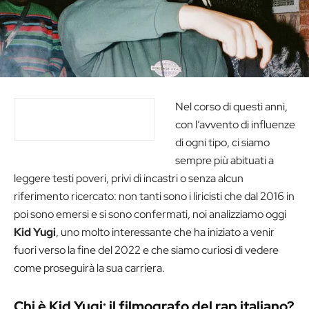
Nel corso di questi anni,
con l’avvento di influenze
di ogni tipo, ci siamo
sempre più abituati a
leggere testi poveri, privi di incastri o senza alcun
riferimento ricercato: non tanti sono i liricisti che dal 2016 in
poi sono emersi e si sono confermati, noi analizziamo oggi
Kid Yugi
, uno molto interessante che ha iniziato a venir
fuori verso la fine del 2022 e che siamo curiosi di vedere
come proseguirà la sua carriera.
Chi è Kid Yugi: il filmografo del rap italiano?