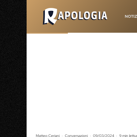
NOTIZ
Matteo Ceriani
·
Conversazioni
·
09/03/2024
·
9 min lettu