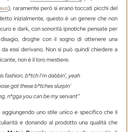
avo
), raramente però si erano toccati picchi del
etto inizialmente, questo è un genere che non
scuro e dark, con sonorità ipnotiche pensate per
 disagio, droghe con il sogno di ottenere una
e da essi derivano. Non si può quindi chiedere a
cante, non è il loro mestiere.
s fashion, b*tch I’m dabbin’, yeah
rpose got these b*tches slurpin’
ing, n*gga you can be my servant”
 aggiungendo uno stile unico e specifico che li
culiarità e donando al prodotto una qualità che