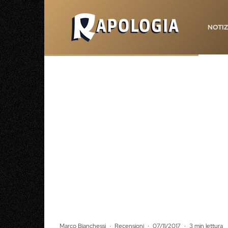
NOTIZ
Marco Bianchessi
·
Recensioni
·
07/11/2017
·
3 min lettura