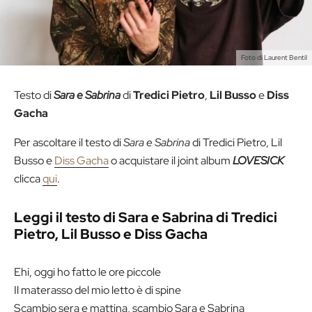
Foto di Laurent Bentil
Testo di
Sara e Sabrina
di
Tredici
Pietro
,
Lil
Busso
e
Diss
Gacha
Per ascoltare il testo di
Sara e Sabrina
di Tredici Pietro, Lil
Busso e
Diss Gacha
o acquistare il joint album
LOVESICK
clicca
qui
.
Leggi il testo di Sara e Sabrina di Tredici
Pietro, Lil Busso e Diss Gacha
Ehi, oggi ho fatto le ore piccole
Il materasso del mio letto è di spine
Scambio sera e mattina, scambio Sara e Sabrina