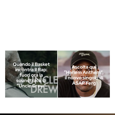
Quando il Basket
Ascolta qui
incontra il Rap:
“Harlem Anthem”,
fuori ora la
il nuovo singolo di
soundtrack di
ASAP Ferg
“Uncle Drew”