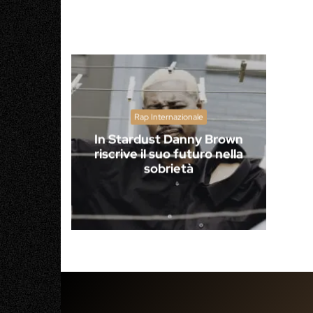
Rap Internazionale
In Stardust Danny Brown
riscrive il suo futuro nella
sobrietà