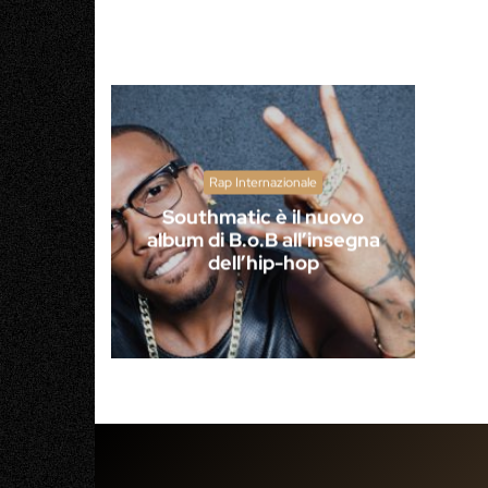
Rap Internazionale
Southmatic è il nuovo
album di B.o.B all’insegna
dell’hip-hop