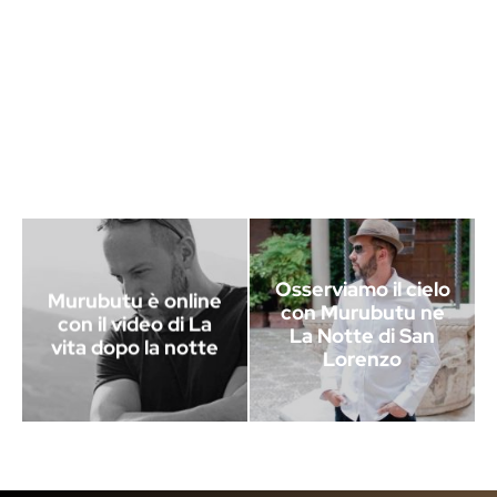
Osserviamo il cielo
Murubutu è online
con Murubutu ne
con il video di La
La Notte di San
vita dopo la notte
Lorenzo