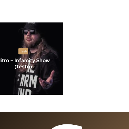
Testi
itro – Infamity Show
(testo)