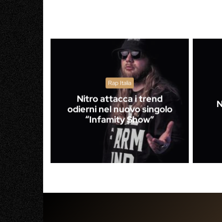
Rap Italia
Nitro attacca i trend
N
odierni nel nuovo singolo
“Infamity Show”