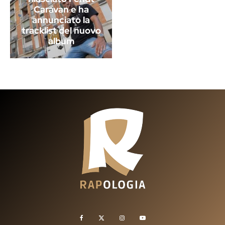
Caravan e ha
annunciato la
tracklist del nuovo
album