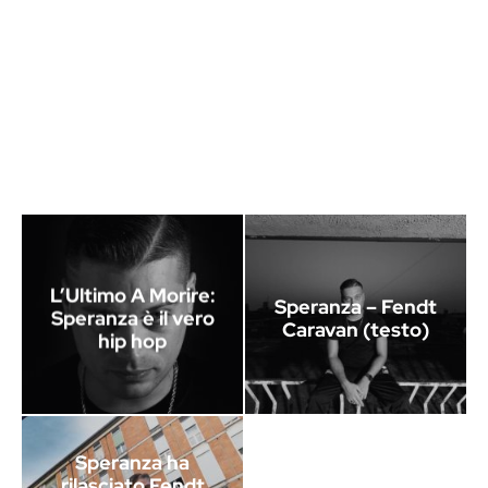
L’Ultimo A Morire:
Speranza – Fendt
Speranza è il vero
Caravan (testo)
hip hop
Speranza ha
rilasciato Fendt