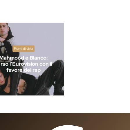
Punti di vista
Mahmood e Blanco:
rso l’Eurovision con il
favore del rap