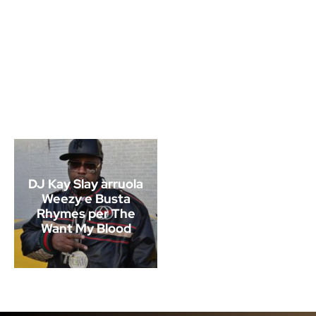
DJ Kay Slay arruola
Weezy e Busta
Rhymes per The
Want My Blood