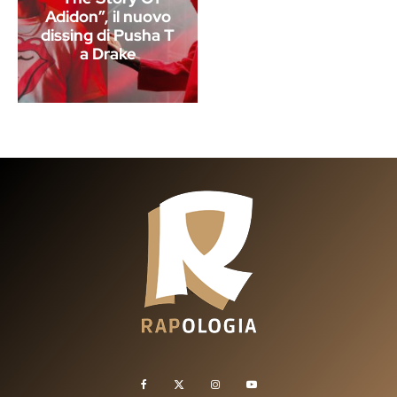
Adidon”, il nuovo
dissing di Pusha T
a Drake