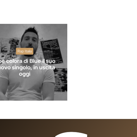
Rap Italia
e colora di Blue il suo
ovo singolo, in uscita
oggi