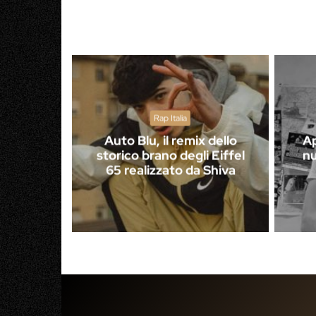
Rap Italia
Auto Blu, il remix dello
Ap
storico brano degli Eiffel
nu
65 realizzato da Shiva