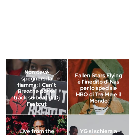
Non deve
Fallen Stars Flying
spegnersi la
è l’inedito di Nas
fiamma: I Can’t
per lo speciale
Breathe posse
HBO di Tra Me e il
track su beat di Dj
Mondo
Fastcut
Live from the
YG si schiera a