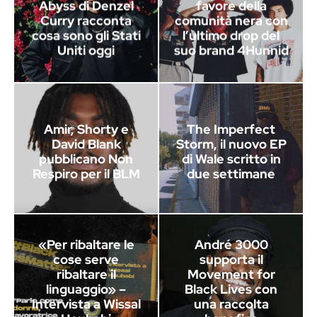
Abyss di Denzel
favore della
Curry racconta
comunità nera con
cosa sono gli Stati
l’ultimo drop del
Uniti oggi
suo brand 4Hunnid
Amir, Shorty e
The Imperfect
David Blank
Storm, il nuovo EP
pubblicano Non
di Wale scritto in
Respiro per il BLM
due settimane
«Per ribaltare le
André 3000
cose serve
supporta il
ribaltare il
Movement for
linguaggio» –
Black Lives con
Intervista a Wissal
una raccolta