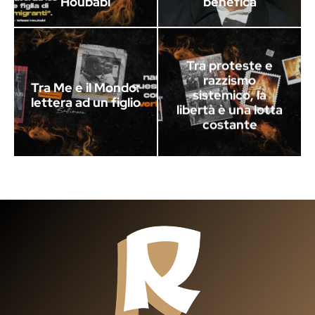
Houbabi
benefica
Tra proteste e
razzismo
Tra Me e il Mondo:
sistemico, la
lettera ad un figlio
libertà è una lotta
costante