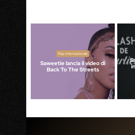
Rap Internazionale
S
Saweetie lancia il video di
i
Back To The Streets