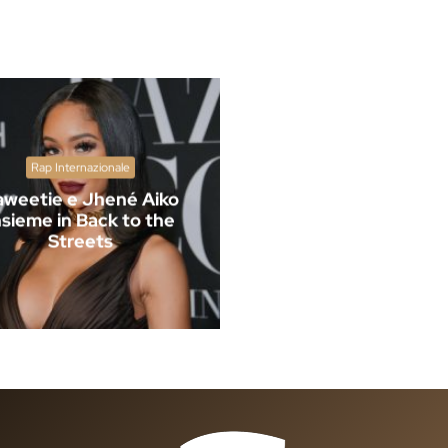
Rap Internazionale
aweetie e Jhené Aiko
nsieme in Back to the
Streets