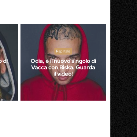
Rap Italia
o di
Odia, è il nuovo singolo di
o
Vacca con Biska. Guarda
il video!