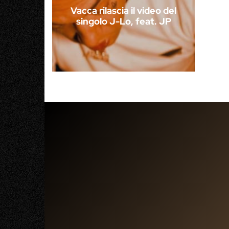
Vacca rilascia il video del
singolo J-Lo, feat. JP