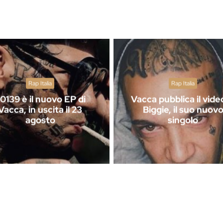
Rap Italia
Rap Italia
0139 è il nuovo EP di
Vacca pubblica il vide
Vacca, in uscita il 23
Biggie, il suo nuov
agosto
singolo