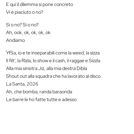
E qui il dilemma si pone concreto
Vi è piaciuto o no?
Sì o no? Sì o no?
Ah, ook, ok, ok, ok, ok
Andiamo
YfSa, io e te inseparabili come la weed, la sizza
Il filt’, la Rizla, lo show e il cash, il raggae e Sizzla
Alla mia sinistra Jiz, alla mia destra Dibla
Shout out alla squadra che ha lavorato al disco
La Santa, 2026
Ah, che bomba, randa baraonda
Le barre le ho fatte tutte e adesso