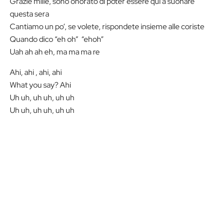
Grazie mille, sono onorato di poter essere qui a suonare
questa sera
Cantiamo un po’, se volete, rispondete insieme alle coriste
Quando dico “eh oh” “ehoh”
Uah ah ah eh, ma ma ma re
Ahi, ahi , ahi, ahi
What you say? Ahi
Uh uh, uh uh, uh uh
Uh uh, uh uh, uh uh