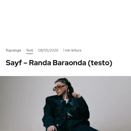
Rapologia
·
Testi
·
08/05/2026
·
1 min lettura
Sayf – Randa Baraonda (testo)