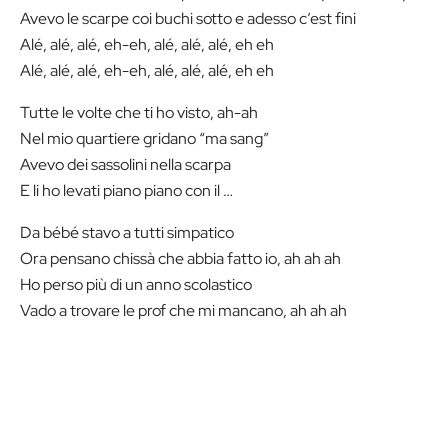
Avevo le scarpe coi buchi sotto e adesso c’est fini
Alé, alé, alé, eh-eh, alé, alé, alé, eh eh
Alé, alé, alé, eh-eh, alé, alé, alé, eh eh
Tutte le volte che ti ho visto, ah-ah
Nel mio quartiere gridano “ma sang”
Avevo dei sassolini nella scarpa
E li ho levati piano piano con il …
Da bébé stavo a tutti simpatico
Ora pensano chissà che abbia fatto io, ah ah ah
Ho perso più di un anno scolastico
Vado a trovare le prof che mi mancano, ah ah ah