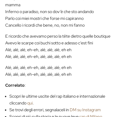
mamma
Inferno o paradiso, non so dov’è che sto andando
Parlo coi miei mostri che forse mi capiranno
Cancello i ricordi che bene, no, non mi fanno
E ricordo che avevamo perso la tête dietro quelle boutique
Avevo le scarpe coi buchi sotto e adesso c’est fini
Alé, alé, alé, eh-eh, alé, alé, alé, eh eh
Alé, alé, alé, eh-eh, alé, alé, alé, eh eh
Alé, alé, alé, eh-eh, alé, alé, alé, eh eh
Alé, alé, alé, eh-eh, alé, alé, alé, eh eh
Correlato
:
Scopri le ultime uscite del rap italiano e internazionale
cliccando
qui
.
Se trovi degli errori, segnalaceli in
DM su Instagram
Scopri di più sulla storia e le nuove leve
rap di Milano