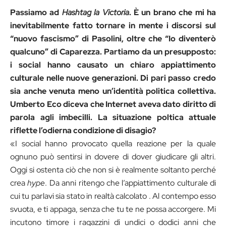
Passiamo ad
Hashtag la Victoria
. È un brano che mi ha
inevitabilmente fatto tornare in mente i discorsi sul
“nuovo fascismo” di Pasolini, oltre che “Io diventerò
qualcuno” di Caparezza. Partiamo da un presupposto:
i social hanno causato un chiaro appiattimento
culturale nelle nuove generazioni. Di pari passo credo
sia anche venuta meno un’identità politica collettiva.
Umberto Eco diceva che Internet aveva dato diritto di
parola agli imbecilli. La situazione poltica attuale
riflette l’odierna condizione di disagio?
«I social hanno provocato quella reazione per la quale
ognuno può sentirsi in dovere di dover giudicare gli altri.
Oggi si ostenta ciò che non si è realmente soltanto perché
crea
hype
. Da anni ritengo che l’appiattimento culturale di
cui tu parlavi sia stato in realtà calcolato . Al contempo esso
svuota, e ti appaga, senza che tu te ne possa accorgere. Mi
incutono timore i ragazzini di undici o dodici anni che