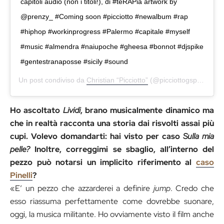
capitoli audio (non i titoli!), di #teRAPia artwork by
@prenzy_ #Coming soon #picciotto #newalbum #rap
#hiphop #workinprogress #Palermo #capitale #myself
#music #almendra #naiupoche #gheesa #bonnot #djspike
#gentestranaposse #sicily #sound
Un post condiviso da
Christian “Picciotto”
(@picciottogsp) in data:
Ho ascoltato
Lividi
, brano musicalmente dinamico ma
che in realtà racconta una storia dai risvolti assai più
cupi. Volevo domandarti: hai visto per caso
Sulla mia
pelle?
Inoltre, correggimi se sbaglio, all’interno del
pezzo può notarsi un implicito riferimento al
caso
Pinelli
?
«E’ un pezzo che azzarderei a definire
jump
. Credo che
esso riassuma perfettamente come dovrebbe suonare,
oggi, la musica militante. Ho ovviamente visto il film anche