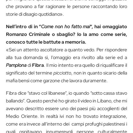
che provano a far ragionare le persone raccontando loro
storie di disagio quotidiano».
Nell’intro di in “
Come non ho fatto mai
“, hai omaggiato
Romanzo Criminale o sbaglio? Io la amo come serie,
conosco tutte le battute a memoria.
«Sei un attento ascoltatore a quanto vedo. Per rispondere
alla tua domanda sì, l’omaggio era rivolto alla serie ed a
Pamplona
di
Fibra
. Il mio intento era quello di riqualificare il
significato del termine
picciotto
, non in quanto sicario della
mafia bensì come garzone che lavora duramente.
Fibra dice “stavo col libanese”, io quando “sotto cassa stavo
ballando”. Questo perché ho girato il video in Libano, che mi
avevano descritto essere uno dei paesi più accoglienti del
Medio Oriente. In realtà ivi non ho trovato integrazione,
come era invece all’interno dei campi profughi palestinesi i
quali ospitavano innumerevoli persone culturalmente