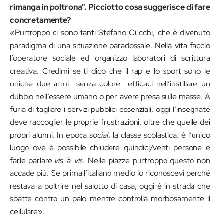
rimanga in poltrona”. Picciotto cosa suggerisce di fare
concretamente?
«Purtroppo ci sono tanti Stefano Cucchi, che è divenuto
paradigma di una situazione paradossale. Nella vita faccio
l’operatore sociale ed organizzo laboratori di scrittura
creativa. Credimi se ti dico che il rap e lo sport sono le
uniche due armi -senza colore- efficaci nell’instillare un
dubbio nell’essere umano o per avere presa sulle masse. A
furia di tagliare i servizi pubblici essenziali, oggi l’insegnate
deve raccoglier le proprie frustrazioni, oltre che quelle dei
propri alunni. In epoca
social
, la classe scolastica, è l’unico
luogo ove è possibile chiudere quindici/venti persone e
farle parlare
vis-à-vis
. Nelle piazze purtroppo questo non
accade più. Se prima l’italiano medio lo riconoscevi perché
restava a poltrire nel salotto di casa, oggi è in strada che
sbatte contro un palo mentre controlla morbosamente il
cellulare».