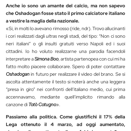
Anche io sono un amante del calcio, ma non sapevo
che Oshadogan fosse stato il primo calciatore italiano
a vestire la maglia della nazionale.
«Si, in molti lo avevano rimosso (ride, ndr). Trovo allucinanti
i cori realizzati dagli
ultras
negli stadi, del tipo: “Non ci sono
neri italiani” o gli insulti gratuiti verso Napoli ed i suoi
cittadini. Io ho voluto realizzarne una parodia facendoli
interpretare a
Simona Boo
, artista partenopea con cui mi ha
fatto molto piacere collaborare. Spero di poter contattare
Oshadogan
in futuro per realizzare il video del brano. Se si
ascolta attentamente il testo si noterà anche una leggera
“presa in giro” nei confronti dell’italiano medio, cui prima
accennavamo, mediante quell’implicito rimando alla
canzone di
Totò Cotugno
».
Passiamo alla politica. Come giustifichi il 17% della
Lega ottenuto il 4 marzo, ad oggi aumentato,