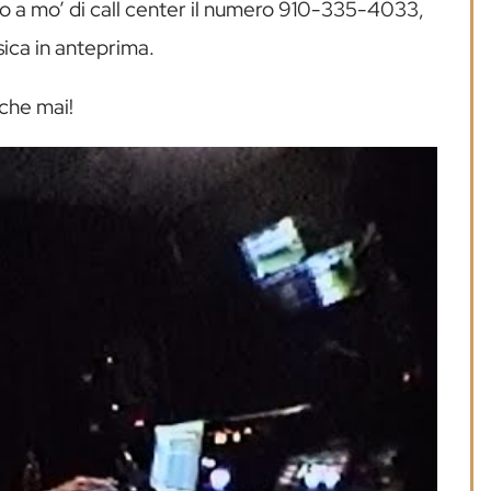
rtato a mo’ di call center il numero 910-335-4033,
sica in anteprima.
 che mai!