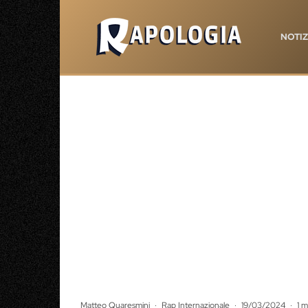
NOTIZ
Matteo Quaresmini
·
Rap Internazionale
·
19/03/2024
·
1 m