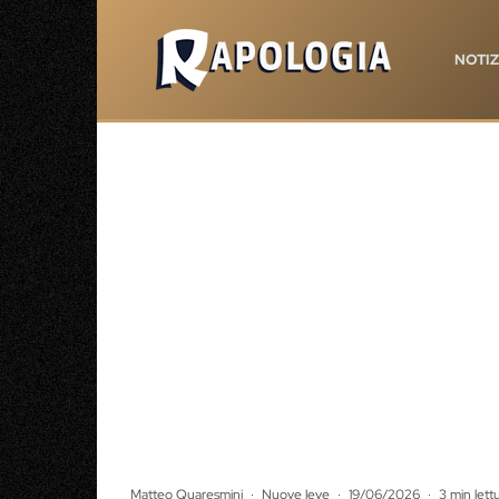
NOTIZ
Matteo Quaresmini
·
Nuove leve
·
19/06/2026
·
3 min lett