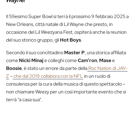
Wayne!
“
Il 59esimo Super Bowl si terrà il prossimo 9 febbraio 2025 a
New Orleans, città natale di Lil Wayne che presto, in
occasione del Lil Weezyana Fest, ospiterà anche la reunion
del suo storico gruppo, gli
Hot Boys
.
Secondo il suo concittadino
Master P
, una storica affiliata
come
Nicki Minaj
e colleghi come
Cam’ron
,
Mase
e
Boosie
, è stato un errore da parte della
Roc Nation di JAY-
Z
–
che dal 2019 collabora con la NFL
in un ruolo di
consulenza per la cura della musica di questo spettacolo –
non chiamare Weezy per un così importante evento che si
terrà “a casa sua”.