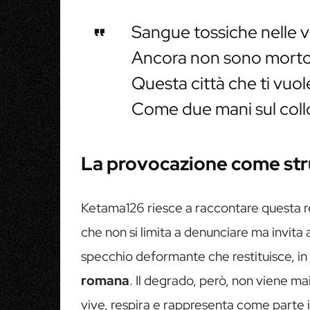
Sangue tossiche nelle 
Ancora non sono mort
Questa città che ti vuo
Come due mani sul coll
La provocazione come st
Ketama126 riesce a raccontare questa re
che non si limita a denunciare ma invita a
specchio deformante che restituisce, in 
romana
. Il degrado, però, non viene m
vive, respira e rappresenta come parte in