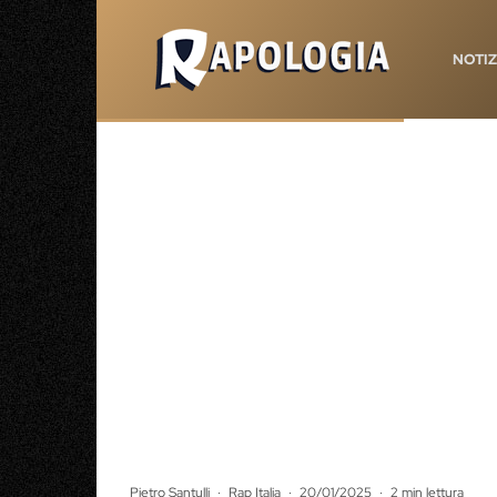
NOTIZ
Pietro Santulli
·
Rap Italia
·
20/01/2025
·
2 min lettura