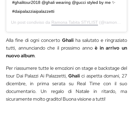
#ghalitour2018 @ghali wearing @gucci styled by me ✨
#daipalazziaipalazzetti
Un post condiviso da
Ramona Tabita STYLIST
(@ramonatabita) in data:
Alla fine di ogni concerto
Ghali
ha salutato e ringraziato
tutti, annunciando che il prossimo anno
è in arrivo un
nuovo album
.
Per riassumere tutte le emozioni on stage e backstage del
tour Dai Palazzi Ai Palazzetti,
Ghali
ci aspetta domani, 27
dicembre, in prima serata su Real Time con il suo
documentario. Un regalo di Natale in ritardo, ma
sicuramente molto gradito! Buona visione a tutti!