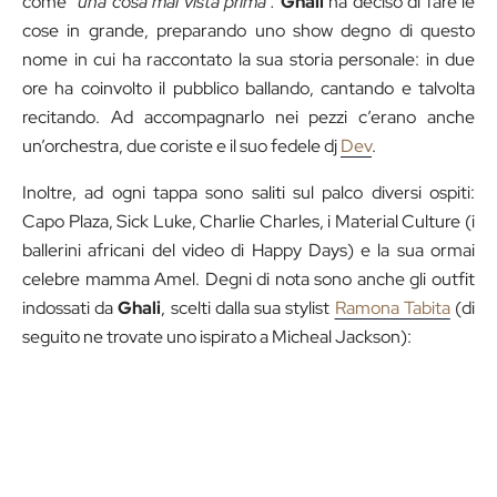
come
“una cosa mai vista prima”.
Ghali
ha deciso di fare le
cose in grande, preparando uno show degno di questo
nome in cui ha raccontato la sua storia personale: in due
ore ha coinvolto il pubblico ballando, cantando e talvolta
recitando. Ad accompagnarlo nei pezzi c’erano anche
un’orchestra, due coriste e il suo fedele dj
Dev
.
Inoltre, ad ogni tappa sono saliti sul palco diversi ospiti:
Capo Plaza, Sick Luke, Charlie Charles, i Material Culture (i
ballerini africani del video di Happy Days) e la sua ormai
celebre mamma Amel. Degni di nota sono anche gli outfit
indossati da
Ghali
, scelti dalla sua stylist
Ramona Tabita
(di
seguito ne trovate uno ispirato a Micheal Jackson):