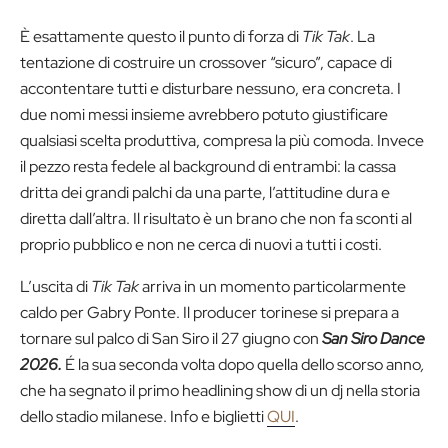
È esattamente questo il punto di forza di
Tik Tak
. La
tentazione di costruire un crossover “sicuro”, capace di
accontentare tutti e disturbare nessuno, era concreta. I
due nomi messi insieme avrebbero potuto giustificare
qualsiasi scelta produttiva, compresa la più comoda. Invece
il pezzo resta fedele al background di entrambi: la cassa
dritta dei grandi palchi da una parte, l’attitudine dura e
diretta dall’altra. Il risultato è un brano che non fa sconti al
proprio pubblico e non ne cerca di nuovi a tutti i costi.
L’uscita di
Tik Tak
arriva in un momento particolarmente
caldo per Gabry Ponte. Il producer torinese si prepara a
tornare sul palco di San Siro il 27 giugno con
San Siro Dance
2026.
É la sua seconda volta dopo quella dello scorso anno
,
che ha segnato il primo headlining show di un dj nella storia
dello stadio milanese. Info e biglietti
QUI
.