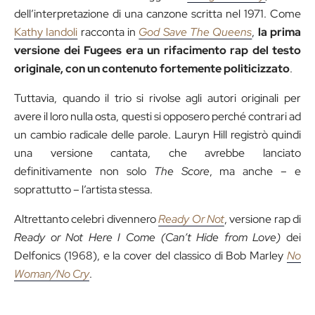
dell’interpretazione di una canzone scritta nel 1971. Come
Kathy Iandoli
racconta in
God Save The Queens
,
la prima
versione dei Fugees era un rifacimento rap del testo
originale, con un contenuto fortemente politicizzato
.
Tuttavia, quando il trio si rivolse agli autori originali per
avere il loro nulla osta, questi si opposero perché contrari ad
un cambio radicale delle parole. Lauryn Hill registrò quindi
una versione cantata, che avrebbe lanciato
definitivamente non solo
The Score
, ma anche – e
soprattutto – l’artista stessa.
Altrettanto celebri divennero
Ready Or Not
, versione rap di
Ready or Not Here I Come (Can’t Hide from Love)
dei
Delfonics (1968), e la cover del classico di Bob Marley
No
Woman/No Cry
.