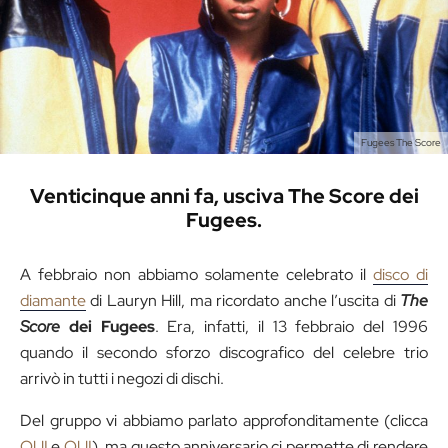
Fugees The Score
Venticinque anni fa, usciva The Score dei
Fugees.
A febbraio non abbiamo solamente celebrato il
disco di
diamante
di Lauryn Hill, ma ricordato anche l’uscita di
The
Score
dei Fugees
. Era, infatti, il 13 febbraio del 1996
quando il secondo sforzo discografico del celebre trio
arrivò in tutti i negozi di dischi.
Del gruppo vi abbiamo parlato approfonditamente (clicca
QUI
e
QUI
), ma questo anniversario ci permette di rendere