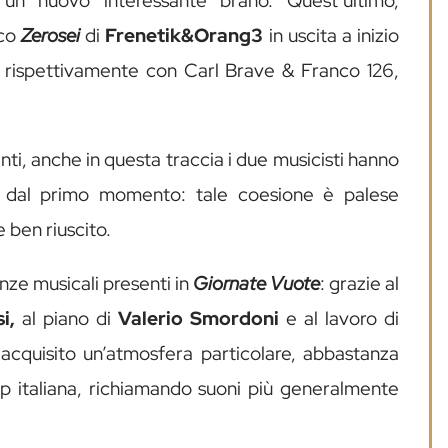
un nuovo interessante brano. Quest’ultimo,
sco
Zerosei
di
Frenetik&Orang3
in uscita a inizio
li, rispettivamente con Carl Brave & Franco 126,
i, anche in questa traccia i due musicisti hanno
sin dal primo momento: tale coesione è palese
 ben riuscito.
nze musicali presenti in
Giornate
Vuote
: grazie al
i,
al piano di
Valerio Smordoni
e al lavoro di
ha acquisito un’atmosfera particolare, abbastanza
p italiana, richiamando suoni più generalmente