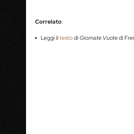
Correlato
:
Leggi il
testo
di
Giornate Vuote
di Fre