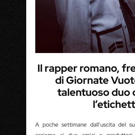
Il rapper romano, fre
di Giornate Vuote
talentuoso duo d
l’etichet
A poche settimane dall’uscita del 