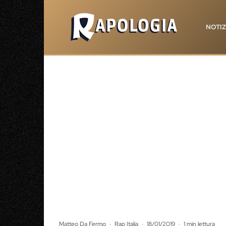
NOTIZ
Matteo Da Fermo
·
Rap Italia
·
18/01/2019
·
1 min lettura