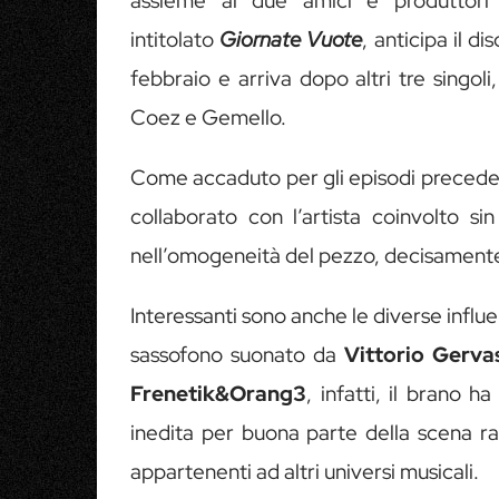
assieme ai due amici e produttori 
intitolato
Giornate Vuote
, anticipa il di
febbraio e arriva dopo altri tre singo
Coez e Gemello.
Come accaduto per gli episodi precedent
collaborato con l’artista coinvolto 
nell’omogeneità del pezzo, decisamente
Interessanti sono anche le diverse influe
sassofono suonato da
Vittorio Gervas
Frenetik&Orang3
, infatti, il brano 
inedita per buona parte della scena ra
appartenenti ad altri universi musicali.