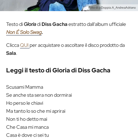
Foto di @Doppia.A_AndreaAdriano
Testo di
Gloria
di
Diss Gacha
estratto dall’album ufficiale
Non É Solo Swag
.
Clicca
QUI
per acquistare o ascoltare il disco prodotto da
Sala
.
Leggi il testo di Gloria di Diss Gacha
Scusami Mamma
Se anche sta sera non dormirai
Ho perso le chiavi
Ma tanto lo so che mi aprirai
Non ti ho detto mai
Che Casa mi manca
Casa è dove ci sei tu