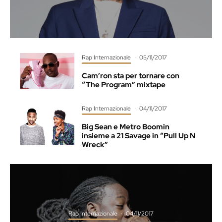
Rap Internazionale
·
05/11/2017
Cam’ron sta per tornare con
“The Program” mixtape
Rap Internazionale
·
04/11/2017
Big Sean e Metro Boomin
insieme a 21 Savage in “Pull Up N
Wreck”
Rap Internazionale
·
04/11/2017