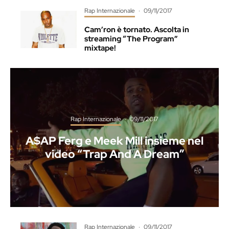
Rap Internazionale
·
09/11/2017
Cam’ron è tornato. Ascolta in
streaming “The Program”
mixtape!
Rap Internazionale
·
09/11/2017
A$AP Ferg e Meek Mill insieme nel
video “Trap And A Dream”
Rap Internazionale
·
09/11/2017