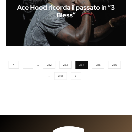
Ace Hood ricorda il passato in “3
Bless”
1
…
282
283
284
285
286
…
288