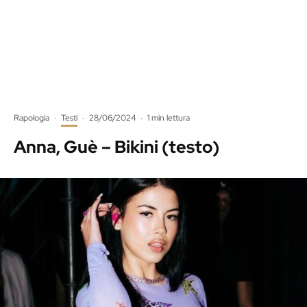
Rapologia
·
Testi
·
28/06/2024
·
1 min lettura
Anna, Guè – Bikini (testo)