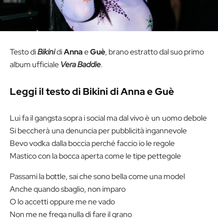
Testo di
Bikini
di
Anna
e
Guè
, brano estratto dal suo primo
album ufficiale
Vera Baddie
.
Leggi il testo di Bikini di Anna e Guè
Lui fa il gangsta sopra i social ma dal vivo è un uomo debole
Si beccherà una denuncia per pubblicità ingannevole
Bevo vodka dalla boccia perché faccio io le regole
Mastico con la bocca aperta come le tipe pettegole
Passami la bottle, sai che sono bella come una model
Anche quando sbaglio, non imparo
O lo accetti oppure me ne vado
Non me ne frega nulla di fare il grano