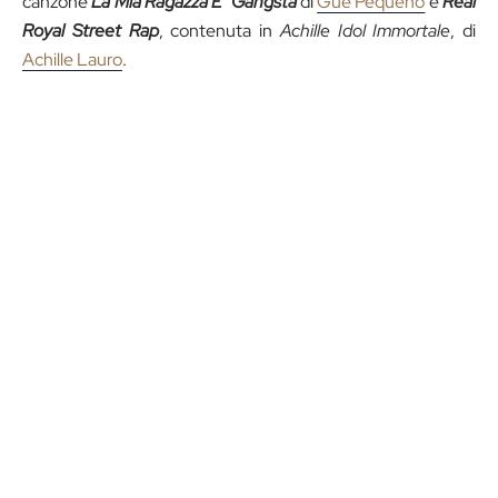
canzone
La Mia Ragazza E’ Gangsta
di
Guè Pequeno
e
Real
Royal Street Rap
, contenuta in
Achille Idol Immortale
, di
Achille Lauro
.