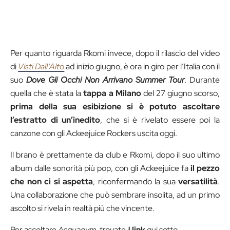
Per quanto riguarda Rkomi invece, dopo il rilascio del video
di
Visti Dall’Alto
ad inizio giugno, è ora in giro per l’Italia con il
suo
Dove Gli Occhi Non Arrivano Summer Tour
. Durante
quella che è stata la
tappa a Milano
del 27 giugno scorso,
prima della sua esibizione si è potuto ascoltare
l’estratto di un’inedito
, che si è rivelato essere poi la
canzone con gli Ackeejuice Rockers uscita oggi.
Il brano è prettamente da club e Rkomi, dopo il suo ultimo
album dalle sonorità più pop, con gli Ackeejuice fa
il pezzo
che non ci si aspetta
, riconfermando la sua
versatilità
.
Una collaborazione che può sembrare insolita, ad un primo
ascolto si rivela in realtà più che vincente.
Per ascoltare
Acquagym
, trovate il
link
qui sotto.