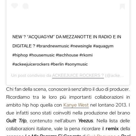
NEW ? “ACQUAGYM” DA MEZZANOTTE IN RADIO E IN
DIGITALE ? #brandnewmusic #newsingle #aquagym
#hiphop #housemusic #techhouse #rkomi
#ackeejuicerockers #berlin #sonymusic
Un post condiviso da
ACKEEJUICE ROCKERS ?
(@ackeejuicerockers) in data:
Chi fan della scena, conoscerà senz’altro il duo di producer.
Ricordiamo tra le loro più importanti collaborazioni in
ambito hip hop quella con
Kanye West
nel lontano 2013. I
due infatti sono stati coinvolti nella produzione del brano
Guilt Trip
, contenuto nell’album
Yeezus
. Nella lista delle
collaborazioni italiane, vale la pena ricordare il
remix
della