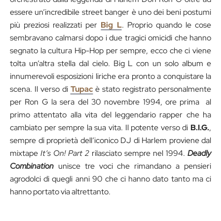
essere un’incredibile street banger è uno dei beni postumi
più preziosi realizzati per
Big L
. Proprio quando le cose
sembravano calmarsi dopo i due tragici omicidi che hanno
segnato la cultura Hip-Hop per sempre, ecco che ci viene
tolta un’altra stella dal cielo. Big L con un solo album e
innumerevoli esposizioni liriche era pronto a conquistare la
scena. Il verso di
Tupac
è stato registrato personalmente
per Ron G la sera del 30 novembre 1994, ore prima al
primo attentato alla vita del leggendario rapper che ha
cambiato per sempre la sua vita. Il potente verso di
B.I.G.
,
sempre di proprietà dell’iconico DJ di Harlem proviene dal
mixtape
It’s On! Part 2
rilasciato sempre nel 1994.
Deadly
Combination
unisce tre voci che rimandano a pensieri
agrodolci di quegli anni 90 che ci hanno dato tanto ma ci
hanno portato via altrettanto.