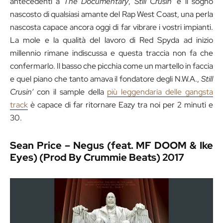
antecedenti a
The Documentary
,
Still Crusin’
è il sogno
nascosto di qualsiasi amante del Rap West Coast, una perla
nascosta capace ancora oggi di far vibrare i vostri impianti.
La mole e la qualità del lavoro di Red Spyda ad inizio
millennio rimane indiscussa e questa traccia non fa che
confermarlo. Il basso che picchia come un martello in faccia
e quel piano che tanto amava il fondatore degli N.W.A.,
Still
Crusin’
con il sample della
più leggendaria delle gangsta
track
è capace di far ritornare Eazy tra noi per 2 minuti e
30.
Sean Price – Negus (feat. MF DOOM & Ike
Eyes) (Prod By Crummie Beats) 2017