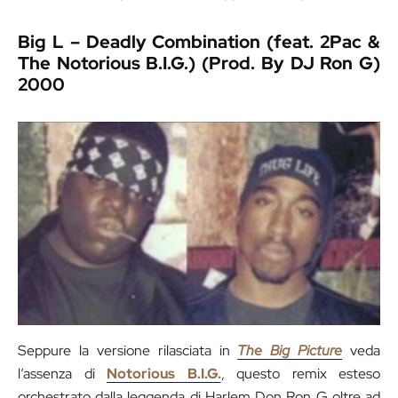
Big L – Deadly Combination (feat. 2Pac &
The Notorious B.I.G.) (Prod. By DJ Ron G)
2000
Seppure la versione rilasciata in
The Big Picture
veda
l’assenza di
Notorious B.I.G.
, questo remix esteso
orchestrato dalla leggenda di Harlem Don Ron G oltre ad