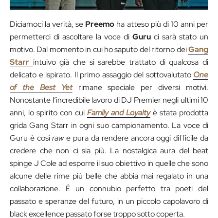
Diciamoci la verità, se
Preemo
ha atteso più di 10 anni per
permetterci di ascoltare la voce di
Guru
ci sarà stato un
motivo. Dal momento in cui ho saputo del ritorno dei
Gang
Starr
intuivo già che si sarebbe trattato di qualcosa di
delicato e ispirato. Il primo assaggio del sottovalutato
One
of the Best Yet
rimane speciale per diversi motivi.
Nonostante l’incredibile lavoro di DJ Premier negli ultimi 10
anni, lo spirito con cui
Family and Loyalty
è stata prodotta
grida Gang Starr in ogni suo campionamento. La voce di
Guru è così
raw
e pura da rendere ancora oggi difficile da
credere che non ci sia più. La nostalgica aura del beat
spinge J Cole ad esporre il suo obiettivo in quelle che sono
alcune delle rime più belle che abbia mai regalato in una
collaborazione. È un connubio perfetto tra poeti del
passato e speranze del futuro, in un piccolo capolavoro di
black excellence passato forse troppo sotto coperta.