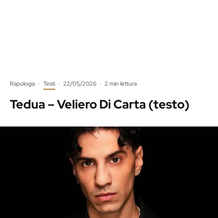
Rapologia
·
Testi
·
22/05/2026
·
2 min lettura
Tedua – Veliero Di Carta (testo)