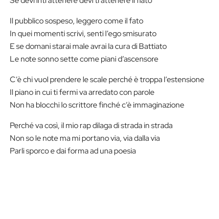
Se devi intrattenere devi trattenere il fiato
Il pubblico sospeso, leggero come il fato
In quei momenti scrivi, senti l’ego smisurato
E se domani starai male avrai la cura di Battiato
Le note sonno sette come piani d’ascensore
C’è chi vuol prendere le scale perché è troppa l’estensione
Il piano in cui ti fermi va arredato con parole
Non ha blocchi lo scrittore finché c’è immaginazione
Perché va così, il mio rap dilaga di strada in strada
Non so le note ma mi portano via, via dalla via
Parli sporco e dai forma ad una poesia