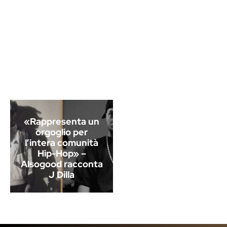
«Rappresenta un
orgoglio per
l’intera comunità
Hip-Hop» –
Alsogood racconta
J Dilla