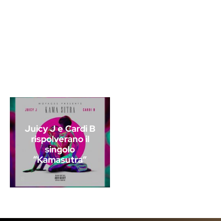
Juicy J e Cardi B
rispolverano il
singolo
“Kamasutra”