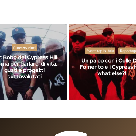
Conversazioni
Eventi rap in Italia
Reportag
c Bobo dei Cypress Hill
Un palco con i Colle 
orna per parlarci di vita,
Fomento e i Cypress Hi
gusti e progetti
what else?!
sottovalutati