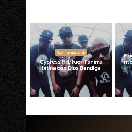
Rap Internazionale
Eri
Cypress Hill, fuori l’anima
rit
latina con Dios Bendiga