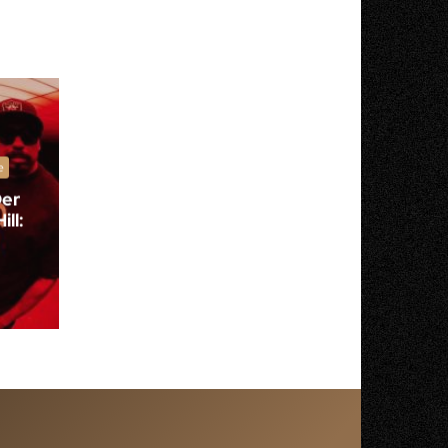
e
Der
ll: