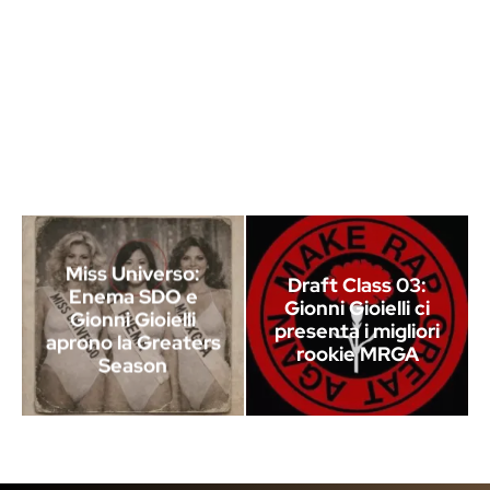
Miss Universo:
Draft Class 03:
Enema SDO e
Gionni Gioielli ci
Gionni Gioielli
presenta i migliori
aprono la Greaters
rookie MRGA
Season