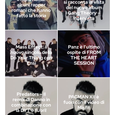
si racconta in vista
alcuni rapper
del nuovo album
romani che hanno
Gang Theory –
fatto la storia
Intervista
Mass Effect: il
Panz è l’ultimo
nuovo singolo della
ospite di FROM
Do Your Thang con
THE HEART
Ensi
SESSION
Predators – Il
PACMAN XII è
remix di Danno in
fuori con il video di
combinazione con
Misfit
la DYT è fuori!