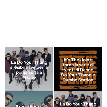
It’s The Joint:
La Do Your Thang
torna la serie di
si esibirà live per la
eventi di Danno,
prima volta a
Do Your Thang e
Milano
Dumbo Station
La Do Your Thang
Il rap a Roma: