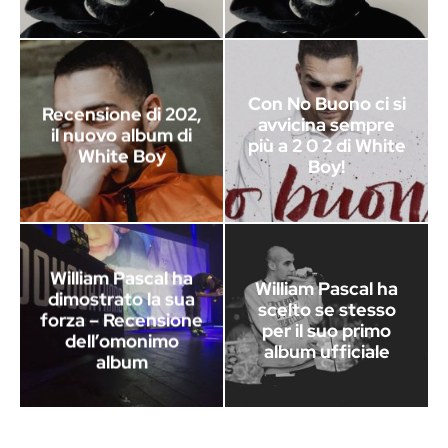
Con No Buono ci si
Recensione di 202,
avvicina sempre
il nuovo album di
più a 2 0 2 di White
White Boy
Boy!
William Pascal ha
William Pascal ha
dimostrato la sua
scelto se stesso
forza – Recensione
per il suo primo
dell’omonimo
album ufficiale
album