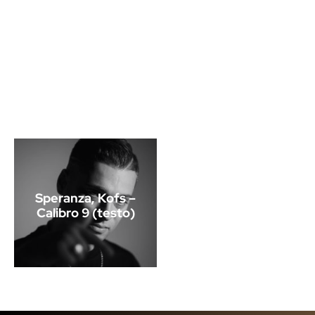
Speranza, Kofs –
Calibro 9 (testo)